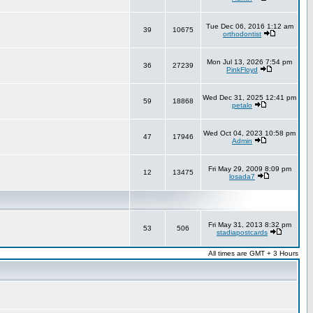
Tue Dec 06, 2016 1:12 am
39
10675
orthodontist
Mon Jul 13, 2026 7:54 pm
36
27239
PinkFloyd
Wed Dec 31, 2025 12:41 pm
59
18868
petalo
Wed Oct 04, 2023 10:58 pm
47
17946
Admin
Fri May 29, 2009 8:09 pm
12
13475
losada7
Fri May 31, 2013 8:32 pm
53
506
stadiapostcards
All times are GMT + 3 Hours