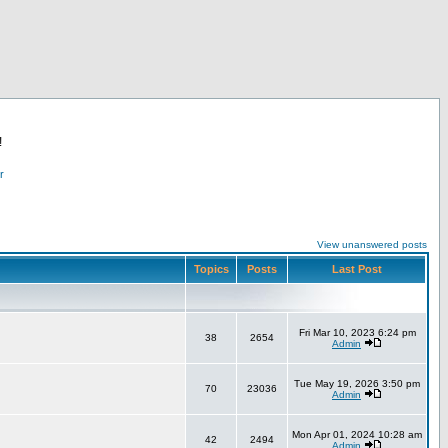
!
r
View unanswered posts
Topics
Posts
Last Post
Fri Mar 10, 2023 6:24 pm
38
2654
Admin
Tue May 19, 2026 3:50 pm
70
23036
Admin
Mon Apr 01, 2024 10:28 am
42
2494
Admin