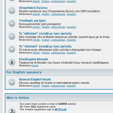
Moderators
Admin
,
Ypsilon
,
exitmusician
,
losada7
Ολυμπιακοί Αγώνες
Θέματα σχετικά με τους Ολυμπιακούς Αγώνες του 2004 (και βάλε!)
Moderators
Admin
,
Ypsilon
,
exitmusician
,
losada7
Υποδομές και έργα
Εκσυγχρονιστείτε γιατί χανόμαστε!
Moderators
Admin
,
Ypsilon
,
exitmusician
,
losada7
Το "αθλητικό" κλουβί με τους τρελούς
Εδώ συζητάμε όλα τα θέματα άσχετα με γήπεδα, σχετικά όμως με τα σπορ
Moderators
Admin
,
Ypsilon
,
exitmusician
,
losada7
Το "πολιτικό" κλουβί με τους τρελούς
Τα πάντα εκτός αθλητισμού (εδώ κολλάει η Καλομοίρα που λέγαμε)
Moderators
Admin
,
Ypsilon
,
exitmusician
,
losada7
Κλειδωμένα threads
Περιέχονται τα threads που έχουν κλειδωθεί λόγω τεχνικού προβλήματος
Moderator
Admin
For English speakers
General English forum
Discuss anything on Greek or international sports venues
Moderators
Admin
,
Ypsilon
,
exitmusician
,
losada7
Who is Online
Our users have posted a total of
116893
articles
We have
1111
registered users
The newest registered user is
BFTFred2