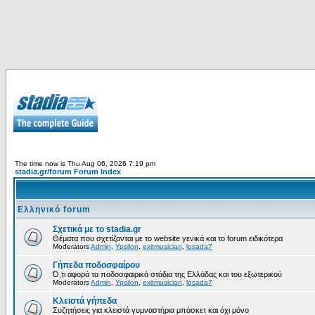
The time now is Thu Aug 06, 2026 7:19 pm
stadia.gr/forum Forum Index
Ελληνικό forum
Σχετικά με το stadia.gr
Θέματα που σχετίζονται με το website γενικά και το forum ειδικότερα
Moderators
Admin
,
Ypsilon
,
exitmusician
,
losada7
Γήπεδα ποδοσφαίρου
Ό,τι αφορά τα ποδοσφαιρικά στάδια της Ελλάδας και του εξωτερικού
Moderators
Admin
,
Ypsilon
,
exitmusician
,
losada7
Κλειστά γήπεδα
Συζητήσεις για κλειστά γυμναστήρια μπάσκετ και όχι μόνο