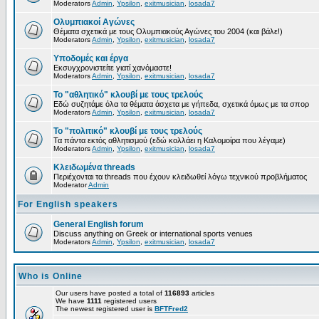
Moderators
Admin
,
Ypsilon
,
exitmusician
,
losada7
Ολυμπιακοί Αγώνες
Θέματα σχετικά με τους Ολυμπιακούς Αγώνες του 2004 (και βάλε!)
Moderators
Admin
,
Ypsilon
,
exitmusician
,
losada7
Υποδομές και έργα
Εκσυγχρονιστείτε γιατί χανόμαστε!
Moderators
Admin
,
Ypsilon
,
exitmusician
,
losada7
Το "αθλητικό" κλουβί με τους τρελούς
Εδώ συζητάμε όλα τα θέματα άσχετα με γήπεδα, σχετικά όμως με τα σπορ
Moderators
Admin
,
Ypsilon
,
exitmusician
,
losada7
Το "πολιτικό" κλουβί με τους τρελούς
Τα πάντα εκτός αθλητισμού (εδώ κολλάει η Καλομοίρα που λέγαμε)
Moderators
Admin
,
Ypsilon
,
exitmusician
,
losada7
Κλειδωμένα threads
Περιέχονται τα threads που έχουν κλειδωθεί λόγω τεχνικού προβλήματος
Moderator
Admin
For English speakers
General English forum
Discuss anything on Greek or international sports venues
Moderators
Admin
,
Ypsilon
,
exitmusician
,
losada7
Who is Online
Our users have posted a total of
116893
articles
We have
1111
registered users
The newest registered user is
BFTFred2