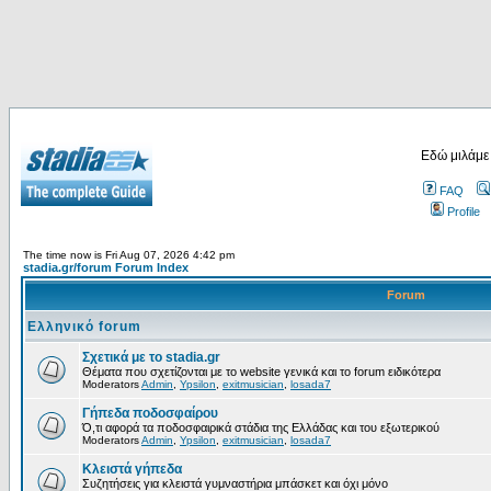
Εδώ μιλάμε
FAQ
Profile
The time now is Fri Aug 07, 2026 4:42 pm
stadia.gr/forum Forum Index
Forum
Ελληνικό forum
Σχετικά με το stadia.gr
Θέματα που σχετίζονται με το website γενικά και το forum ειδικότερα
Moderators
Admin
,
Ypsilon
,
exitmusician
,
losada7
Γήπεδα ποδοσφαίρου
Ό,τι αφορά τα ποδοσφαιρικά στάδια της Ελλάδας και του εξωτερικού
Moderators
Admin
,
Ypsilon
,
exitmusician
,
losada7
Κλειστά γήπεδα
Συζητήσεις για κλειστά γυμναστήρια μπάσκετ και όχι μόνο