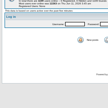
In total there are
1109
users online :: 0 Registered, 0 Hidden and 1109 Guests
Most users ever online was
12263
on Thu Jun 11, 2026 3:45 am
Registered Users: None
This data is based on users active over the past five minutes
Log in
Username:
Password:
New posts
Powered by