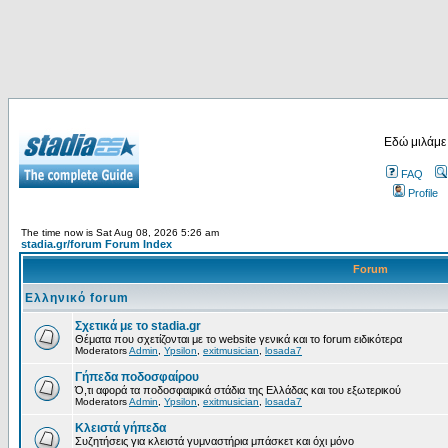
Εδώ μιλάμε
FAQ
Profile
The time now is Sat Aug 08, 2026 5:26 am
stadia.gr/forum Forum Index
Forum
Ελληνικό forum
Σχετικά με το stadia.gr
Θέματα που σχετίζονται με το website γενικά και το forum ειδικότερα
Moderators
Admin
,
Ypsilon
,
exitmusician
,
losada7
Γήπεδα ποδοσφαίρου
Ό,τι αφορά τα ποδοσφαιρικά στάδια της Ελλάδας και του εξωτερικού
Moderators
Admin
,
Ypsilon
,
exitmusician
,
losada7
Κλειστά γήπεδα
Συζητήσεις για κλειστά γυμναστήρια μπάσκετ και όχι μόνο