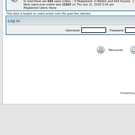
In total there are
634
users online :: 0 Registered, 0 Hidden and 634 Guests [
Most users ever online was
12263
on Thu Jun 11, 2026 3:45 am
Registered Users: None
This data is based on users active over the past five minutes
Log in
Username:
Password:
New posts
Powered by