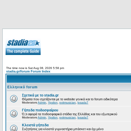
The time now is Sat Aug 08, 2026 5:58 pm
stadia.gr/forum Forum Index
Ελληνικό forum
Σχετικά με το stadia.gr
Θέματα που σχετίζονται με το website γενικά και το forum ειδικότερα
Moderators
Admin
,
Ypsilon
,
exitmusician
,
losada7
Γήπεδα ποδοσφαίρου
Ό,τι αφορά τα ποδοσφαιρικά στάδια της Ελλάδας και του εξωτερικού
Moderators
Admin
,
Ypsilon
,
exitmusician
,
losada7
Κλειστά γήπεδα
Συζητήσεις για κλειστά γυμναστήρια μπάσκετ και όχι μόνο