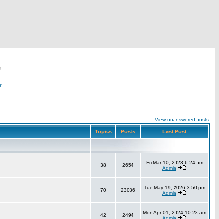
!
r
View unanswered posts
Topics
Posts
Last Post
Fri Mar 10, 2023 6:24 pm
38
2654
Admin
Tue May 19, 2026 3:50 pm
70
23036
Admin
Mon Apr 01, 2024 10:28 am
42
2494
Admin