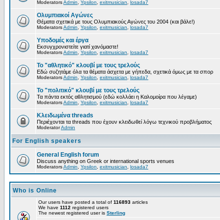
Moderators
Admin
,
Ypsilon
,
exitmusician
,
losada7
Ολυμπιακοί Αγώνες
Θέματα σχετικά με τους Ολυμπιακούς Αγώνες του 2004 (και βάλε!)
Moderators
Admin
,
Ypsilon
,
exitmusician
,
losada7
Υποδομές και έργα
Εκσυγχρονιστείτε γιατί χανόμαστε!
Moderators
Admin
,
Ypsilon
,
exitmusician
,
losada7
Το "αθλητικό" κλουβί με τους τρελούς
Εδώ συζητάμε όλα τα θέματα άσχετα με γήπεδα, σχετικά όμως με τα σπορ
Moderators
Admin
,
Ypsilon
,
exitmusician
,
losada7
Το "πολιτικό" κλουβί με τους τρελούς
Τα πάντα εκτός αθλητισμού (εδώ κολλάει η Καλομοίρα που λέγαμε)
Moderators
Admin
,
Ypsilon
,
exitmusician
,
losada7
Κλειδωμένα threads
Περιέχονται τα threads που έχουν κλειδωθεί λόγω τεχνικού προβλήματος
Moderator
Admin
For English speakers
General English forum
Discuss anything on Greek or international sports venues
Moderators
Admin
,
Ypsilon
,
exitmusician
,
losada7
Who is Online
Our users have posted a total of
116893
articles
We have
1112
registered users
The newest registered user is
Sterling