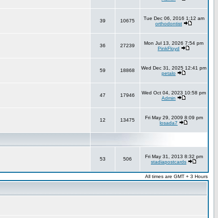
Tue Dec 06, 2016 1:12 am
39
10675
orthodontist
Mon Jul 13, 2026 7:54 pm
36
27239
PinkFloyd
Wed Dec 31, 2025 12:41 pm
59
18868
petalo
Wed Oct 04, 2023 10:58 pm
47
17946
Admin
Fri May 29, 2009 8:09 pm
12
13475
losada7
Fri May 31, 2013 8:32 pm
53
506
stadiapostcards
All times are GMT + 3 Hours