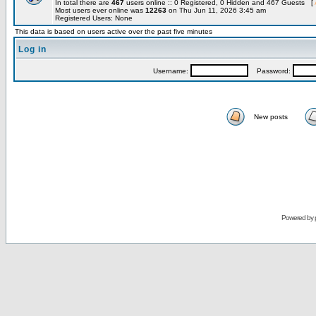
In total there are
467
users online :: 0 Registered, 0 Hidden and 467 Guests [
Most users ever online was
12263
on Thu Jun 11, 2026 3:45 am
Registered Users: None
This data is based on users active over the past five minutes
Log in
Username:
Password:
New posts
Powered by