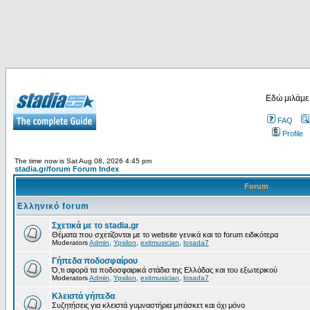
Εδώ μιλάμε
FAQ
Profile
The time now is Sat Aug 08, 2026 4:45 pm
stadia.gr/forum Forum Index
Forum
Ελληνικό forum
Σχετικά με το stadia.gr
Θέματα που σχετίζονται με το website γενικά και το forum ειδικότερα
Moderators
Admin
,
Ypsilon
,
exitmusician
,
losada7
Γήπεδα ποδοσφαίρου
Ό,τι αφορά τα ποδοσφαιρικά στάδια της Ελλάδας και του εξωτερικού
Moderators
Admin
,
Ypsilon
,
exitmusician
,
losada7
Κλειστά γήπεδα
Συζητήσεις για κλειστά γυμναστήρια μπάσκετ και όχι μόνο