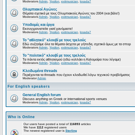
Moderators
Admin
,
Ypsilon
,
exitmusician
,
losada7
Ολυμπιακοί Αγώνες
Θέματα σχετικά με τους Ολυμπιακούς Αγώνες του 2004 (και βάλε!)
Moderators
Admin
,
Ypsilon
,
exitmusician
,
losada7
Υποδομές και έργα
Εκσυγχρονιστείτε γιατί χανόμαστε!
Moderators
Admin
,
Ypsilon
,
exitmusician
,
losada7
Το "αθλητικό" κλουβί με τους τρελούς
Εδώ συζητάμε όλα τα θέματα άσχετα με γήπεδα, σχετικά όμως με τα σπορ
Moderators
Admin
,
Ypsilon
,
exitmusician
,
losada7
Το "πολιτικό" κλουβί με τους τρελούς
Τα πάντα εκτός αθλητισμού (εδώ κολλάει η Καλομοίρα που λέγαμε)
Moderators
Admin
,
Ypsilon
,
exitmusician
,
losada7
Κλειδωμένα threads
Περιέχονται τα threads που έχουν κλειδωθεί λόγω τεχνικού προβλήματος
Moderator
Admin
For English speakers
General English forum
Discuss anything on Greek or international sports venues
Moderators
Admin
,
Ypsilon
,
exitmusician
,
losada7
Who is Online
Our users have posted a total of
116893
articles
We have
1112
registered users
The newest registered user is
Sterling