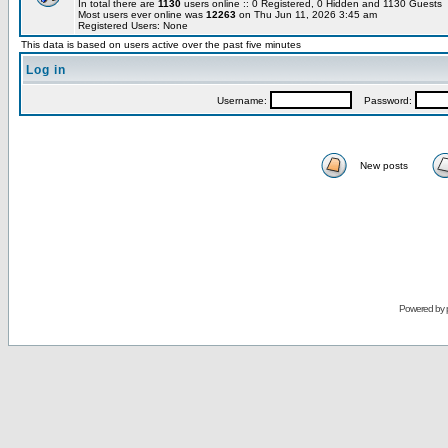
In total there are
1130
users online :: 0 Registered, 0 Hidden and 1130 Guests
Most users ever online was
12263
on Thu Jun 11, 2026 3:45 am
Registered Users: None
This data is based on users active over the past five minutes
Log in
Username:
Password:
New posts
Powered by