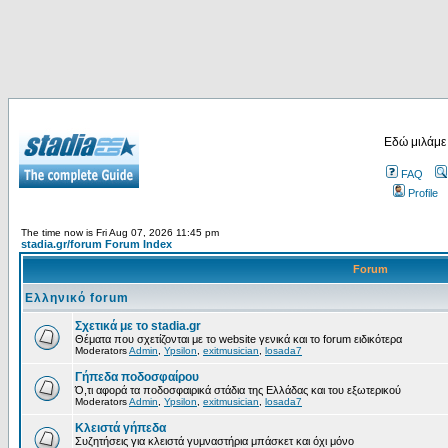
Εδώ μιλάμε
FAQ
Profile
The time now is Fri Aug 07, 2026 11:45 pm
stadia.gr/forum Forum Index
Forum
Ελληνικό forum
Σχετικά με το stadia.gr
Θέματα που σχετίζονται με το website γενικά και το forum ειδικότερα
Moderators
Admin
,
Ypsilon
,
exitmusician
,
losada7
Γήπεδα ποδοσφαίρου
Ό,τι αφορά τα ποδοσφαιρικά στάδια της Ελλάδας και του εξωτερικού
Moderators
Admin
,
Ypsilon
,
exitmusician
,
losada7
Κλειστά γήπεδα
Συζητήσεις για κλειστά γυμναστήρια μπάσκετ και όχι μόνο