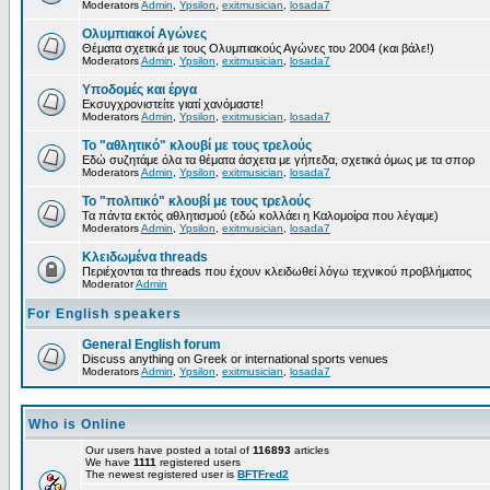
Moderators
Admin
,
Ypsilon
,
exitmusician
,
losada7
Ολυμπιακοί Αγώνες
Θέματα σχετικά με τους Ολυμπιακούς Αγώνες του 2004 (και βάλε!)
Moderators
Admin
,
Ypsilon
,
exitmusician
,
losada7
Υποδομές και έργα
Εκσυγχρονιστείτε γιατί χανόμαστε!
Moderators
Admin
,
Ypsilon
,
exitmusician
,
losada7
Το "αθλητικό" κλουβί με τους τρελούς
Εδώ συζητάμε όλα τα θέματα άσχετα με γήπεδα, σχετικά όμως με τα σπορ
Moderators
Admin
,
Ypsilon
,
exitmusician
,
losada7
Το "πολιτικό" κλουβί με τους τρελούς
Τα πάντα εκτός αθλητισμού (εδώ κολλάει η Καλομοίρα που λέγαμε)
Moderators
Admin
,
Ypsilon
,
exitmusician
,
losada7
Κλειδωμένα threads
Περιέχονται τα threads που έχουν κλειδωθεί λόγω τεχνικού προβλήματος
Moderator
Admin
For English speakers
General English forum
Discuss anything on Greek or international sports venues
Moderators
Admin
,
Ypsilon
,
exitmusician
,
losada7
Who is Online
Our users have posted a total of
116893
articles
We have
1111
registered users
The newest registered user is
BFTFred2