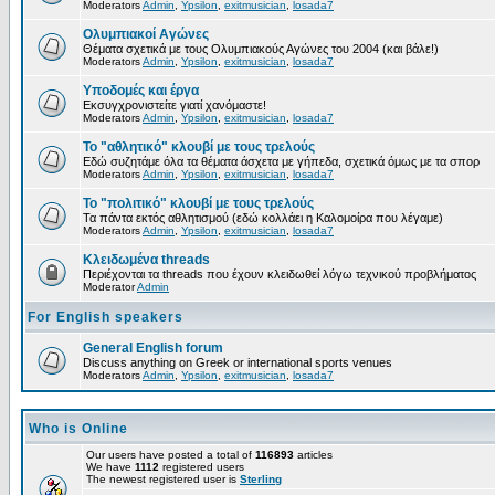
Moderators
Admin
,
Ypsilon
,
exitmusician
,
losada7
Ολυμπιακοί Αγώνες
Θέματα σχετικά με τους Ολυμπιακούς Αγώνες του 2004 (και βάλε!)
Moderators
Admin
,
Ypsilon
,
exitmusician
,
losada7
Υποδομές και έργα
Εκσυγχρονιστείτε γιατί χανόμαστε!
Moderators
Admin
,
Ypsilon
,
exitmusician
,
losada7
Το "αθλητικό" κλουβί με τους τρελούς
Εδώ συζητάμε όλα τα θέματα άσχετα με γήπεδα, σχετικά όμως με τα σπορ
Moderators
Admin
,
Ypsilon
,
exitmusician
,
losada7
Το "πολιτικό" κλουβί με τους τρελούς
Τα πάντα εκτός αθλητισμού (εδώ κολλάει η Καλομοίρα που λέγαμε)
Moderators
Admin
,
Ypsilon
,
exitmusician
,
losada7
Κλειδωμένα threads
Περιέχονται τα threads που έχουν κλειδωθεί λόγω τεχνικού προβλήματος
Moderator
Admin
For English speakers
General English forum
Discuss anything on Greek or international sports venues
Moderators
Admin
,
Ypsilon
,
exitmusician
,
losada7
Who is Online
Our users have posted a total of
116893
articles
We have
1112
registered users
The newest registered user is
Sterling