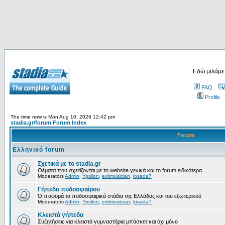
Εδώ μιλάμε
FAQ
Profile
The time now is Mon Aug 10, 2026 12:42 pm
stadia.gr/forum Forum Index
Forum
Ελληνικό forum
Σχετικά με το stadia.gr
Θέματα που σχετίζονται με το website γενικά και το forum ειδικότερα
Moderators
Admin
,
Ypsilon
,
exitmusician
,
losada7
Γήπεδα ποδοσφαίρου
Ό,τι αφορά τα ποδοσφαιρικά στάδια της Ελλάδας και του εξωτερικού
Moderators
Admin
,
Ypsilon
,
exitmusician
,
losada7
Κλειστά γήπεδα
Συζητήσεις για κλειστά γυμναστήρια μπάσκετ και όχι μόνο