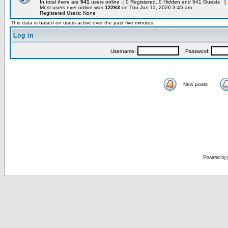
In total there are
541
users online :: 0 Registered, 0 Hidden and 541 Guests [
Most users ever online was
12263
on Thu Jun 11, 2026 3:45 am
Registered Users: None
This data is based on users active over the past five minutes
Log in
Username:
Password:
New posts
Powered by