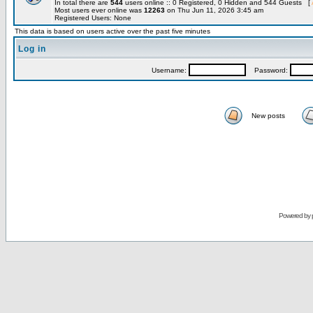
In total there are
544
users online :: 0 Registered, 0 Hidden and 544 Guests [
Most users ever online was
12263
on Thu Jun 11, 2026 3:45 am
Registered Users: None
This data is based on users active over the past five minutes
Log in
Username:
Password:
New posts
Powered by