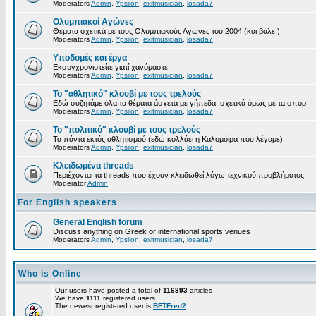
Moderators
Admin
,
Ypsilon
,
exitmusician
,
losada7
Ολυμπιακοί Αγώνες
Θέματα σχετικά με τους Ολυμπιακούς Αγώνες του 2004 (και βάλε!)
Moderators
Admin
,
Ypsilon
,
exitmusician
,
losada7
Υποδομές και έργα
Εκσυγχρονιστείτε γιατί χανόμαστε!
Moderators
Admin
,
Ypsilon
,
exitmusician
,
losada7
Το "αθλητικό" κλουβί με τους τρελούς
Εδώ συζητάμε όλα τα θέματα άσχετα με γήπεδα, σχετικά όμως με τα σπορ
Moderators
Admin
,
Ypsilon
,
exitmusician
,
losada7
Το "πολιτικό" κλουβί με τους τρελούς
Τα πάντα εκτός αθλητισμού (εδώ κολλάει η Καλομοίρα που λέγαμε)
Moderators
Admin
,
Ypsilon
,
exitmusician
,
losada7
Κλειδωμένα threads
Περιέχονται τα threads που έχουν κλειδωθεί λόγω τεχνικού προβλήματος
Moderator
Admin
For English speakers
General English forum
Discuss anything on Greek or international sports venues
Moderators
Admin
,
Ypsilon
,
exitmusician
,
losada7
Who is Online
Our users have posted a total of
116893
articles
We have
1111
registered users
The newest registered user is
BFTFred2