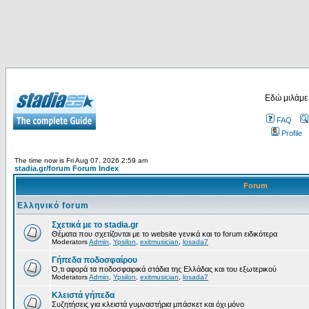
Εδώ μιλάμε
FAQ
Profile
The time now is Fri Aug 07, 2026 2:59 am
stadia.gr/forum Forum Index
Forum
Ελληνικό forum
Σχετικά με το stadia.gr
Θέματα που σχετίζονται με το website γενικά και το forum ειδικότερα
Moderators
Admin
,
Ypsilon
,
exitmusician
,
losada7
Γήπεδα ποδοσφαίρου
Ό,τι αφορά τα ποδοσφαιρικά στάδια της Ελλάδας και του εξωτερικού
Moderators
Admin
,
Ypsilon
,
exitmusician
,
losada7
Κλειστά γήπεδα
Συζητήσεις για κλειστά γυμναστήρια μπάσκετ και όχι μόνο