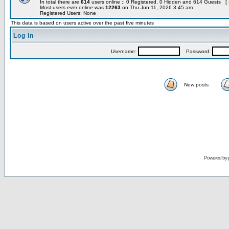
In total there are
614
users online :: 0 Registered, 0 Hidden and 614 Guests [
Most users ever online was
12263
on Thu Jun 11, 2026 3:45 am
Registered Users: None
This data is based on users active over the past five minutes
Log in
Username:
Password:
New posts
Powered by