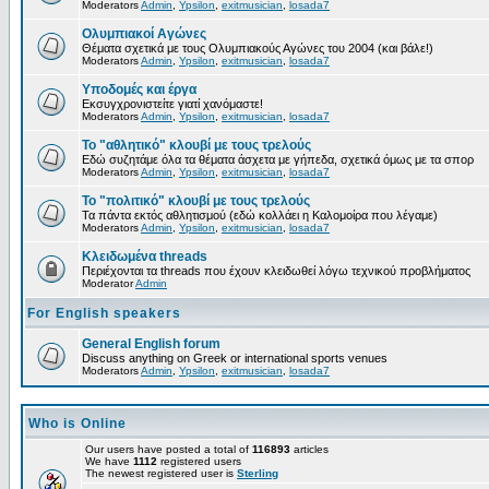
Moderators
Admin
,
Ypsilon
,
exitmusician
,
losada7
Ολυμπιακοί Αγώνες
Θέματα σχετικά με τους Ολυμπιακούς Αγώνες του 2004 (και βάλε!)
Moderators
Admin
,
Ypsilon
,
exitmusician
,
losada7
Υποδομές και έργα
Εκσυγχρονιστείτε γιατί χανόμαστε!
Moderators
Admin
,
Ypsilon
,
exitmusician
,
losada7
Το "αθλητικό" κλουβί με τους τρελούς
Εδώ συζητάμε όλα τα θέματα άσχετα με γήπεδα, σχετικά όμως με τα σπορ
Moderators
Admin
,
Ypsilon
,
exitmusician
,
losada7
Το "πολιτικό" κλουβί με τους τρελούς
Τα πάντα εκτός αθλητισμού (εδώ κολλάει η Καλομοίρα που λέγαμε)
Moderators
Admin
,
Ypsilon
,
exitmusician
,
losada7
Κλειδωμένα threads
Περιέχονται τα threads που έχουν κλειδωθεί λόγω τεχνικού προβλήματος
Moderator
Admin
For English speakers
General English forum
Discuss anything on Greek or international sports venues
Moderators
Admin
,
Ypsilon
,
exitmusician
,
losada7
Who is Online
Our users have posted a total of
116893
articles
We have
1112
registered users
The newest registered user is
Sterling