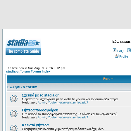
Εδώ μιλάμε
FAQ
Profile
The time now is Sun Aug 09, 2026 3:12 pm
stadia.gr/forum Forum Index
Forum
Ελληνικό forum
Σχετικά με το stadia.gr
Θέματα που σχετίζονται με το website γενικά και το forum ειδικότερα
Moderators
Admin
,
Ypsilon
,
exitmusician
,
losada7
Γήπεδα ποδοσφαίρου
Ό,τι αφορά τα ποδοσφαιρικά στάδια της Ελλάδας και του εξωτερικού
Moderators
Admin
,
Ypsilon
,
exitmusician
,
losada7
Κλειστά γήπεδα
Συζητήσεις για κλειστά γυμναστήρια μπάσκετ και όχι μόνο