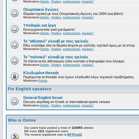
Moderators
Admin
,
Ypsilon
,
exitmusician
,
losada7
Ολυμπιακοί Αγώνες
Θέματα σχετικά με τους Ολυμπιακούς Αγώνες του 2004 (και βάλε!)
Moderators
Admin
,
Ypsilon
,
exitmusician
,
losada7
Υποδομές και έργα
Εκσυγχρονιστείτε γιατί χανόμαστε!
Moderators
Admin
,
Ypsilon
,
exitmusician
,
losada7
Το "αθλητικό" κλουβί με τους τρελούς
Εδώ συζητάμε όλα τα θέματα άσχετα με γήπεδα, σχετικά όμως με τα σπορ
Moderators
Admin
,
Ypsilon
,
exitmusician
,
losada7
Το "πολιτικό" κλουβί με τους τρελούς
Τα πάντα εκτός αθλητισμού (εδώ κολλάει η Καλομοίρα που λέγαμε)
Moderators
Admin
,
Ypsilon
,
exitmusician
,
losada7
Κλειδωμένα threads
Περιέχονται τα threads που έχουν κλειδωθεί λόγω τεχνικού προβλήματος
Moderator
Admin
For English speakers
General English forum
Discuss anything on Greek or international sports venues
Moderators
Admin
,
Ypsilon
,
exitmusician
,
losada7
Who is Online
Our users have posted a total of
116893
articles
We have
1111
registered users
The newest registered user is
BFTFred2