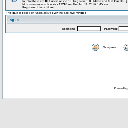
In total there are
803
users online :: 0 Registered, 0 Hidden and 803 Guests [
Most users ever online was
12263
on Thu Jun 11, 2026 3:45 am
Registered Users: None
This data is based on users active over the past five minutes
Log in
Username:
Password:
New posts
Powered by