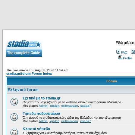
Εδώ μιλάμε
FAQ
Profile
The time now is Thu Aug 06, 2026 11:54 am
stadia.gr/forum Forum Index
Forum
Ελληνικό forum
Σχετικά με το stadia.gr
Θέματα που σχετίζονται με το website γενικά και το forum ειδικότερα
Moderators
Admin
,
Ypsilon
,
exitmusician
,
losada7
Γήπεδα ποδοσφαίρου
Ό,τι αφορά τα ποδοσφαιρικά στάδια της Ελλάδας και του εξωτερικού
Moderators
Admin
,
Ypsilon
,
exitmusician
,
losada7
Κλειστά γήπεδα
Συζητήσεις για κλειστά γυμναστήρια μπάσκετ και όχι μόνο