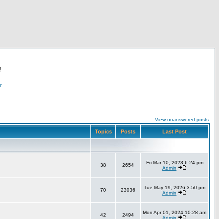
!
r
View unanswered posts
Topics
Posts
Last Post
Fri Mar 10, 2023 6:24 pm
38
2654
Admin
Tue May 19, 2026 3:50 pm
70
23036
Admin
Mon Apr 01, 2024 10:28 am
42
2494
Admin