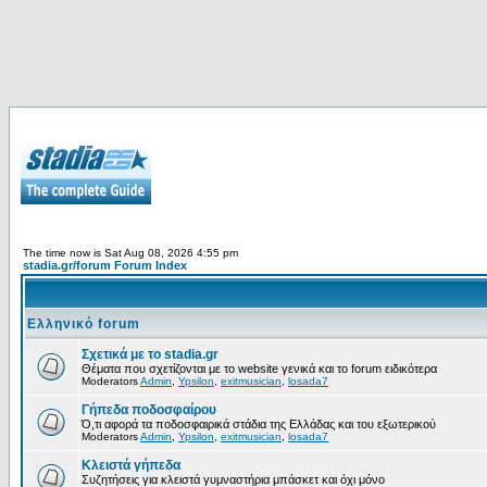
The time now is Sat Aug 08, 2026 4:55 pm
stadia.gr/forum Forum Index
Ελληνικό forum
Σχετικά με το stadia.gr
Θέματα που σχετίζονται με το website γενικά και το forum ειδικότερα
Moderators
Admin
,
Ypsilon
,
exitmusician
,
losada7
Γήπεδα ποδοσφαίρου
Ό,τι αφορά τα ποδοσφαιρικά στάδια της Ελλάδας και του εξωτερικού
Moderators
Admin
,
Ypsilon
,
exitmusician
,
losada7
Κλειστά γήπεδα
Συζητήσεις για κλειστά γυμναστήρια μπάσκετ και όχι μόνο