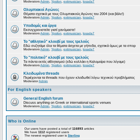
Moderators
Admin
,
Ypsilon
,
exitmusician
,
losada7
Ολυμπιακοί Αγώνες
Θέματα σχετικά με τους Ολυμπιακούς Αγώνες του 2004 (και βάλε!)
Moderators
Admin
,
Ypsilon
,
exitmusician
,
losada7
Υποδομές και έργα
Εκσυγχρονιστείτε γιατί χανόμαστε!
Moderators
Admin
,
Ypsilon
,
exitmusician
,
losada7
Το "αθλητικό" κλουβί με τους τρελούς
Εδώ συζητάμε όλα τα θέματα άσχετα με γήπεδα, σχετικά όμως με τα σπορ
Moderators
Admin
,
Ypsilon
,
exitmusician
,
losada7
Το "πολιτικό" κλουβί με τους τρελούς
Τα πάντα εκτός αθλητισμού (εδώ κολλάει η Καλομοίρα που λέγαμε)
Moderators
Admin
,
Ypsilon
,
exitmusician
,
losada7
Κλειδωμένα threads
Περιέχονται τα threads που έχουν κλειδωθεί λόγω τεχνικού προβλήματος
Moderator
Admin
For English speakers
General English forum
Discuss anything on Greek or international sports venues
Moderators
Admin
,
Ypsilon
,
exitmusician
,
losada7
Who is Online
Our users have posted a total of
116893
articles
We have
1112
registered users
The newest registered user is
Sterling