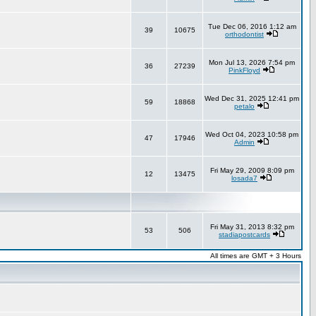
Tue Dec 06, 2016 1:12 am
39
10675
orthodontist
Mon Jul 13, 2026 7:54 pm
36
27239
PinkFloyd
Wed Dec 31, 2025 12:41 pm
59
18868
petalo
Wed Oct 04, 2023 10:58 pm
47
17946
Admin
Fri May 29, 2009 8:09 pm
12
13475
losada7
Fri May 31, 2013 8:32 pm
53
506
stadiapostcards
All times are GMT + 3 Hours