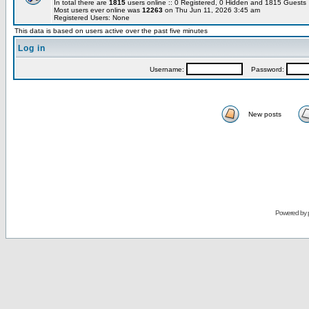
In total there are
1815
users online :: 0 Registered, 0 Hidden and 1815 Guest
Most users ever online was
12263
on Thu Jun 11, 2026 3:45 am
Registered Users: None
This data is based on users active over the past five minutes
Log in
Username:
Password:
New posts
Powered by