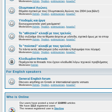
Moderators
Admin
,
Ypsilon
,
exitmusician
,
losada7
Ολυμπιακοί Αγώνες
Θέματα σχετικά με τους Ολυμπιακούς Αγώνες του 2004 (και βάλε!)
Moderators
Admin
,
Ypsilon
,
exitmusician
,
losada7
Υποδομές και έργα
Εκσυγχρονιστείτε γιατί χανόμαστε!
Moderators
Admin
,
Ypsilon
,
exitmusician
,
losada7
Το "αθλητικό" κλουβί με τους τρελούς
Εδώ συζητάμε όλα τα θέματα άσχετα με γήπεδα, σχετικά όμως με τα σπορ
Moderators
Admin
,
Ypsilon
,
exitmusician
,
losada7
Το "πολιτικό" κλουβί με τους τρελούς
Τα πάντα εκτός αθλητισμού (εδώ κολλάει η Καλομοίρα που λέγαμε)
Moderators
Admin
,
Ypsilon
,
exitmusician
,
losada7
Κλειδωμένα threads
Περιέχονται τα threads που έχουν κλειδωθεί λόγω τεχνικού προβλήματος
Moderator
Admin
For English speakers
General English forum
Discuss anything on Greek or international sports venues
Moderators
Admin
,
Ypsilon
,
exitmusician
,
losada7
Who is Online
Our users have posted a total of
116893
articles
We have
1112
registered users
The newest registered user is
Sterling