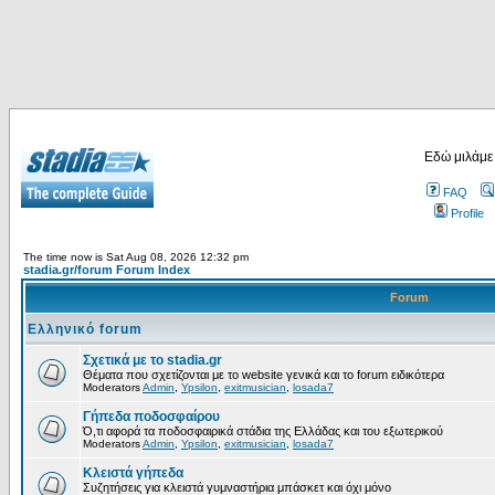
Εδώ μιλάμε
FAQ
Profile
The time now is Sat Aug 08, 2026 12:32 pm
stadia.gr/forum Forum Index
Forum
Ελληνικό forum
Σχετικά με το stadia.gr
Θέματα που σχετίζονται με το website γενικά και το forum ειδικότερα
Moderators
Admin
,
Ypsilon
,
exitmusician
,
losada7
Γήπεδα ποδοσφαίρου
Ό,τι αφορά τα ποδοσφαιρικά στάδια της Ελλάδας και του εξωτερικού
Moderators
Admin
,
Ypsilon
,
exitmusician
,
losada7
Κλειστά γήπεδα
Συζητήσεις για κλειστά γυμναστήρια μπάσκετ και όχι μόνο