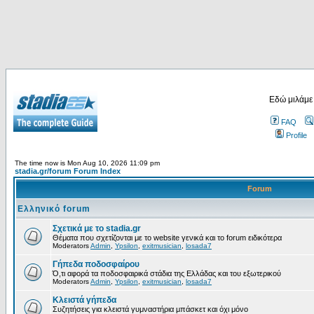
Εδώ μιλάμε
FAQ
Profile
The time now is Mon Aug 10, 2026 11:09 pm
stadia.gr/forum Forum Index
Forum
Ελληνικό forum
Σχετικά με το stadia.gr
Θέματα που σχετίζονται με το website γενικά και το forum ειδικότερα
Moderators
Admin
,
Ypsilon
,
exitmusician
,
losada7
Γήπεδα ποδοσφαίρου
Ό,τι αφορά τα ποδοσφαιρικά στάδια της Ελλάδας και του εξωτερικού
Moderators
Admin
,
Ypsilon
,
exitmusician
,
losada7
Κλειστά γήπεδα
Συζητήσεις για κλειστά γυμναστήρια μπάσκετ και όχι μόνο