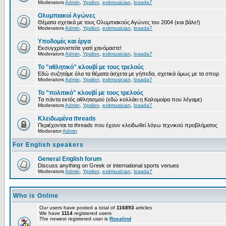
Moderators
Admin
,
Ypsilon
,
exitmusician
,
losada7
Ολυμπιακοί Αγώνες
Θέματα σχετικά με τους Ολυμπιακούς Αγώνες του 2004 (και βάλε!)
Moderators
Admin
,
Ypsilon
,
exitmusician
,
losada7
Υποδομές και έργα
Εκσυγχρονιστείτε γιατί χανόμαστε!
Moderators
Admin
,
Ypsilon
,
exitmusician
,
losada7
Το "αθλητικό" κλουβί με τους τρελούς
Εδώ συζητάμε όλα τα θέματα άσχετα με γήπεδα, σχετικά όμως με τα σπορ
Moderators
Admin
,
Ypsilon
,
exitmusician
,
losada7
Το "πολιτικό" κλουβί με τους τρελούς
Τα πάντα εκτός αθλητισμού (εδώ κολλάει η Καλομοίρα που λέγαμε)
Moderators
Admin
,
Ypsilon
,
exitmusician
,
losada7
Κλειδωμένα threads
Περιέχονται τα threads που έχουν κλειδωθεί λόγω τεχνικού προβλήματος
Moderator
Admin
For English speakers
General English forum
Discuss anything on Greek or international sports venues
Moderators
Admin
,
Ypsilon
,
exitmusician
,
losada7
Who is Online
Our users have posted a total of
116893
articles
We have
1114
registered users
The newest registered user is
Rosalind