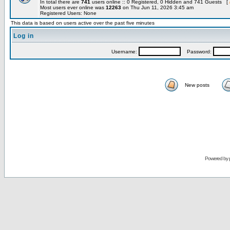
In total there are
741
users online :: 0 Registered, 0 Hidden and 741 Guests [
Most users ever online was
12263
on Thu Jun 11, 2026 3:45 am
Registered Users: None
This data is based on users active over the past five minutes
Log in
Username:
Password:
New posts
Powered by