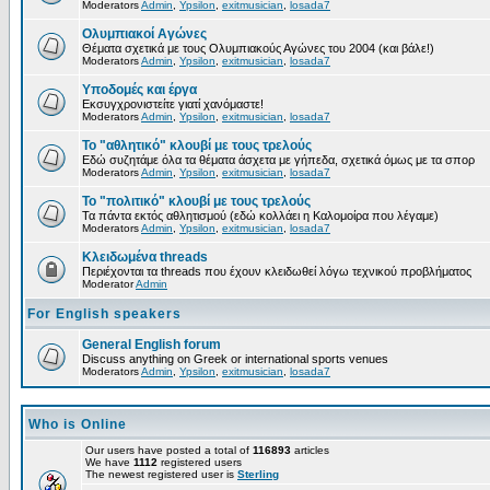
Moderators
Admin
,
Ypsilon
,
exitmusician
,
losada7
Ολυμπιακοί Αγώνες
Θέματα σχετικά με τους Ολυμπιακούς Αγώνες του 2004 (και βάλε!)
Moderators
Admin
,
Ypsilon
,
exitmusician
,
losada7
Υποδομές και έργα
Εκσυγχρονιστείτε γιατί χανόμαστε!
Moderators
Admin
,
Ypsilon
,
exitmusician
,
losada7
Το "αθλητικό" κλουβί με τους τρελούς
Εδώ συζητάμε όλα τα θέματα άσχετα με γήπεδα, σχετικά όμως με τα σπορ
Moderators
Admin
,
Ypsilon
,
exitmusician
,
losada7
Το "πολιτικό" κλουβί με τους τρελούς
Τα πάντα εκτός αθλητισμού (εδώ κολλάει η Καλομοίρα που λέγαμε)
Moderators
Admin
,
Ypsilon
,
exitmusician
,
losada7
Κλειδωμένα threads
Περιέχονται τα threads που έχουν κλειδωθεί λόγω τεχνικού προβλήματος
Moderator
Admin
For English speakers
General English forum
Discuss anything on Greek or international sports venues
Moderators
Admin
,
Ypsilon
,
exitmusician
,
losada7
Who is Online
Our users have posted a total of
116893
articles
We have
1112
registered users
The newest registered user is
Sterling