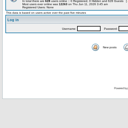
In total there are
628
users online :: 0 Registered, 0 Hidden and 628 Guests [
Most users ever online was
12263
on Thu Jun 11, 2026 3:45 am
Registered Users: None
This data is based on users active over the past five minutes
Log in
Username:
Password:
New posts
Powered by