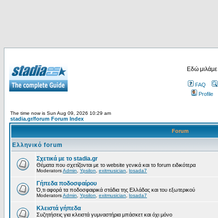
Εδώ μιλάμε
FAQ
Profile
The time now is Sun Aug 09, 2026 10:29 am
stadia.gr/forum Forum Index
Forum
Ελληνικό forum
Σχετικά με το stadia.gr
Θέματα που σχετίζονται με το website γενικά και το forum ειδικότερα
Moderators
Admin
,
Ypsilon
,
exitmusician
,
losada7
Γήπεδα ποδοσφαίρου
Ό,τι αφορά τα ποδοσφαιρικά στάδια της Ελλάδας και του εξωτερικού
Moderators
Admin
,
Ypsilon
,
exitmusician
,
losada7
Κλειστά γήπεδα
Συζητήσεις για κλειστά γυμναστήρια μπάσκετ και όχι μόνο