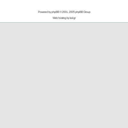
Powered by
phpBB
© 2001, 2005 phpBB Group
Web hosting by
isol.gr