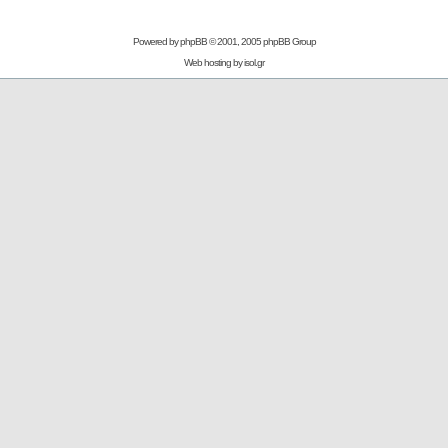
Powered by
phpBB
© 2001, 2005 phpBB Group
Web hosting by
isol.gr