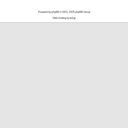
Powered by
phpBB
© 2001, 2005 phpBB Group
Web hosting by
isol.gr