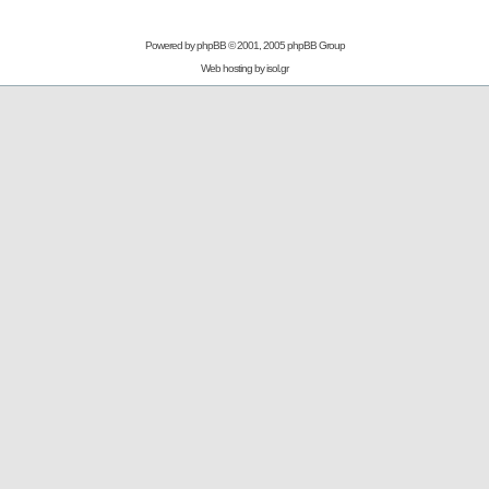
Powered by
phpBB
© 2001, 2005 phpBB Group
Web hosting by
isol.gr