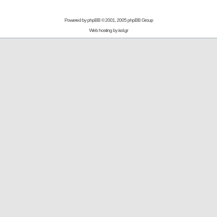
Powered by
phpBB
© 2001, 2005 phpBB Group
Web hosting by
isol.gr