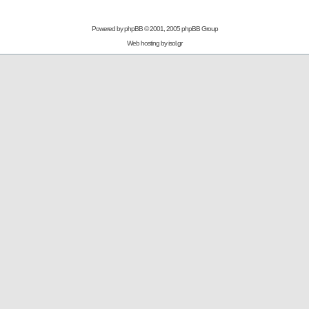
Powered by
phpBB
© 2001, 2005 phpBB Group
Web hosting by
isol.gr