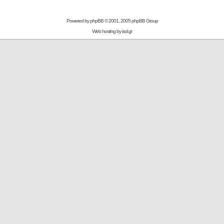
Powered by
phpBB
© 2001, 2005 phpBB Group
Web hosting by
isol.gr