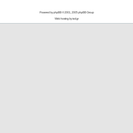
Powered by
phpBB
© 2001, 2005 phpBB Group
Web hosting by
isol.gr