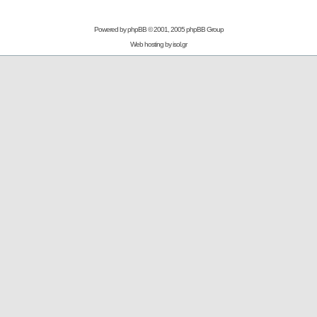
Powered by
phpBB
© 2001, 2005 phpBB Group
Web hosting by
isol.gr