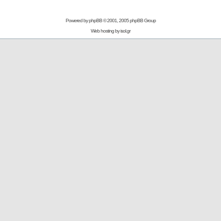
Powered by
phpBB
© 2001, 2005 phpBB Group
Web hosting by
isol.gr