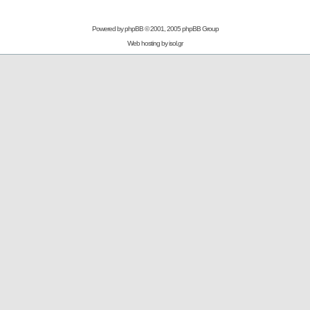
Powered by
phpBB
© 2001, 2005 phpBB Group
Web hosting by
isol.gr