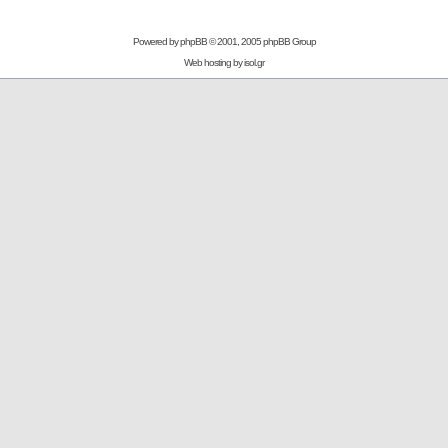
Powered by
phpBB
© 2001, 2005 phpBB Group
Web hosting by
isol.gr