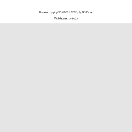
Powered by
phpBB
© 2001, 2005 phpBB Group
Web hosting by
isol.gr