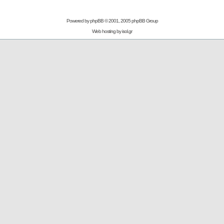
Powered by
phpBB
© 2001, 2005 phpBB Group
Web hosting by
isol.gr