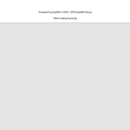
Powered by
phpBB
© 2001, 2005 phpBB Group
Web hosting by
isol.gr